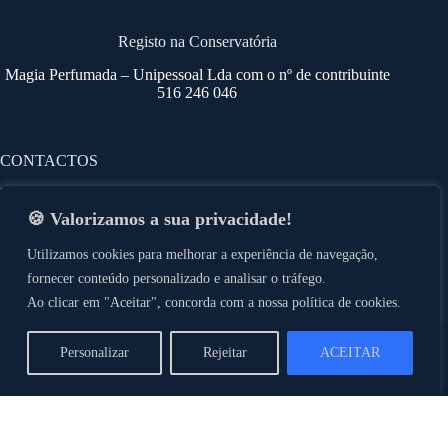
Registo na Conservatória
Magia Perfumada – Unipessoal Lda com o nº de contribuinte
516 246 046
CONTACTOS
Endereço: Rua da Fábrica Nº 42 - 2º Dto
4570 - 085 Balazar PVZ
🍪 Valorizamos a sua privacidade!
Email: geral@areaclean.pt
Utilizamos cookies para melhorar a experiência de navegação,
fornecer conteúdo personalizado e analisar o tráfego.
Telefone: 910 641 020
Ao clicar em "Aceitar", concorda com a nossa política de cookies.
(chamada rede móvel nacional)
Copyright © 2026 – desenvolvido por
ajaraujo.com
Personalizar
Rejeitar
ACEITAR
ÁREA CLEAN | Pedido de Orçamento
d
Nome e Apelido
*