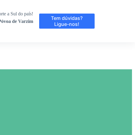
rte a Sul do país!
Tem dúvidas?
 Póvoa de Varzim
Ligue-nos!