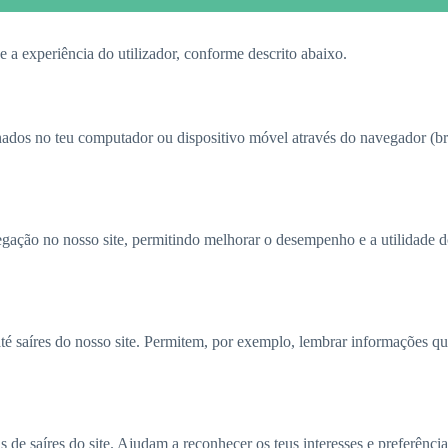
 a experiência do utilizador, conforme descrito abaixo.
nados no teu computador ou dispositivo móvel através do navegador (b
gação no nosso site, permitindo melhorar o desempenho e a utilidade d
 saíres do nosso site. Permitem, por exemplo, lembrar informações qu
e saíres do site. Ajudam a reconhecer os teus interesses e preferênci