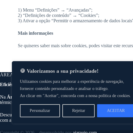
1) Menu “Definições” → “Avançadas”;
2) “Definições de conteúdo” → “Cookies”;
3) Ativar a opção “Permitir o armazenamento de dados locais
Mais informações
Se quiseres saber mais sobre cookies, podes visitar este recu
🍪 Valorizamos a sua privacidade!
ÁREA CLEAN – Lavagens de Exteriores
Utilizamos cookies para melhorar a experiência de navegação,
Eficiência, Conforto e Sustentabilidade na sua Habitação
fornecer conteúdo personalizado e analisar o tráfego.
Ao clicar em "Aceitar", concorda com a nossa política de cookies.
Na
Área Clean
, oferecemos soluções técnicas inovadoras para melhor
térmico da sua casa e reduzir os custos energéticos.
Personalizar
Rejeitar
ACEITAR
Descubra como pode tornar a sua habitação mais eficiente, sustentável
com a garantia de qualidade
Área Clean.
Copyright © 2026 – desenvolvido por
ajaraujo.com